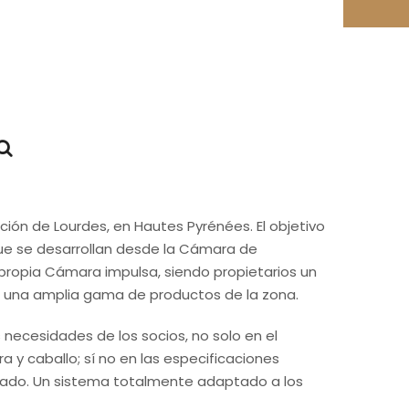
IAS INICIATIVAS.
as actividades del proyecto Interreg “Hecho en
va a durar este proyecto. Una de sus finalidades
 Un total de 25 personas entre productores,
ación de Lourdes, en Hautes Pyrénées. El objetivo
 que se desarrollan desde la Cámara de
a propia Cámara impulsa, siendo propietarios un
en una amplia gama de productos de la zona.
necesidades de los socios, no solo en el
era y caballo; sí no en las especificaciones
asado. Un sistema totalmente adaptado a los