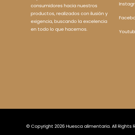
Instag
consumidores hacia nuestros
productos, realizados con ilusión y
Faceb
exigencia, buscando la excelencia
en todo lo que hacemos.
Youtu
© Copyright 2026
Huesca alimentaria
. All Rights