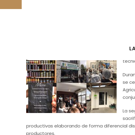
MIEMB
Vario
los P
L
es la
técni
Duran
se ce
Agric
conju
La se
sacri
productivas elaborando de forma diferencial di
productores.