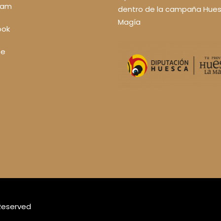
ram
dentro de la campaña Hues
Magía
ook
be
 Reserved