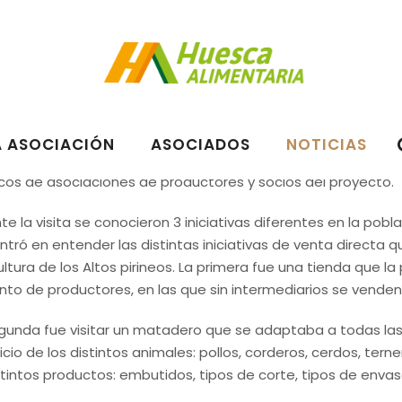
ROS DE LA ASOCIACIÓN DE VIAJE A FRANCIA PARA CONOCER VAR
s socios de Huesca Alimentaria han participado en una de l
irineos”. Es una de las 3 visitas previstas en los 3 años que 
A ASOCIACIÓN
ASOCIADOS
NOTICIAS
 transmisión de conocimiento entre los socios del proyecto.
cos de asociaciones de productores y socios del proyecto.
te la visita se conocieron 3 iniciativas diferentes en la pobl
ntró en entender las distintas iniciativas de venta directa
ultura de los Altos pirineos. La primera fue una tienda que l
nto de productores, en las que sin intermediarios se vend
gunda fue visitar un matadero que se adaptaba a todas las 
ficio de los distintos animales: pollos, corderos, cerdos, tern
stintos productos: embutidos, tipos de corte, tipos de env