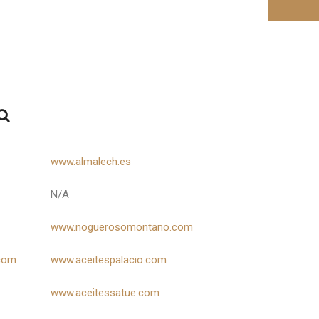
www.almalech.es
N/A
www.noguerosomontano.com
.com
www.aceitespalacio.com
www.aceitessatue.com