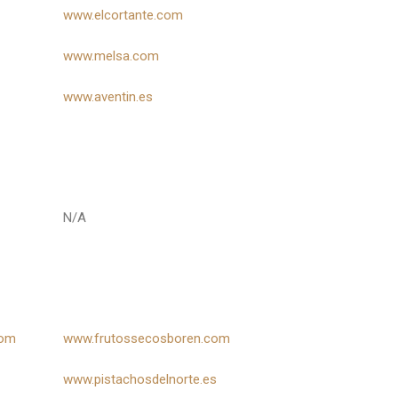
www.elcortante.com
www.melsa.com
www.aventin.es
N/A
com
www.frutossecosboren.com
www.pistachosdelnorte.es