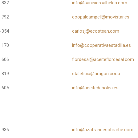
 832
info@sanisidroalbelda.com
 792
coopalcampell@movistar.es
 354
carlosj@ecostean.com
 170
info@cooperativaestadilla.es
 606
flordesal@aceiteflordesal.com
 819
staleticia@aragon.coop
 605
info@aceitedebolea.es
 936
info@azafrandesobrarbe.com