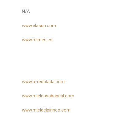
N/A
www.elasun.com
www.mimes.es
www.a-redolada.com
www.mielcasabancal.com
www.mieldelpirineo.com