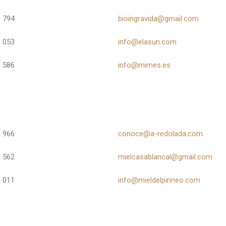
 794
bioingravida@gmail.com
 053
info@elasun.com
 586
info@mimes.es
 966
conoce@a-redolada.com
 562
mielcasablancal@gmail.com
 011
info@mieldelpirineo.com