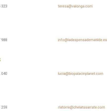
 323
teresa@valonga.com
 988
info@ladespensadematilde.es
s
 040
lucia@biopalacinplanet.com
 259
rlatorre@chelatssarrate.com