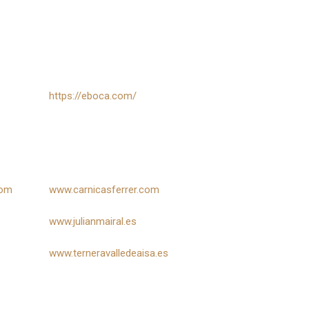
https://eboca.com/
com
www.carnicasferrer.com
www.julianmairal.es
www.terneravalledeaisa.es