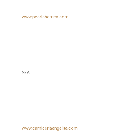
www.pearlcherries.com
N/A
www.carniceriaangelita.com