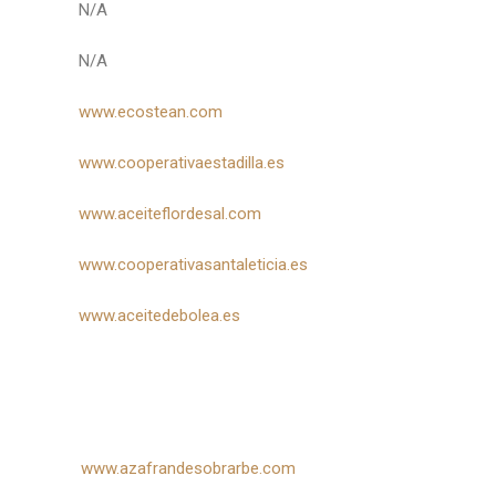
N/A
N/A
www.ecostean.com
www.cooperativaestadilla.es
www.aceiteflordesal.com
www.cooperativasantaleticia.es
www.aceitedebolea.es
www.azafrandesobrarbe.com