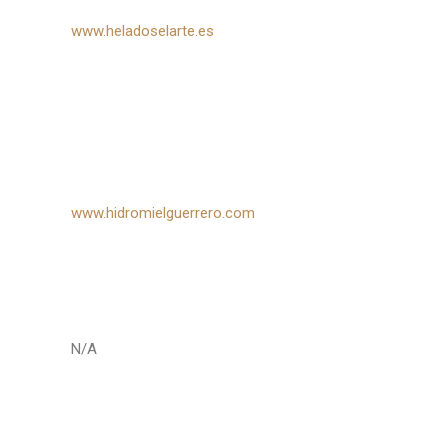
www.heladoselarte.es
www.hidromielguerrero.com
N/A