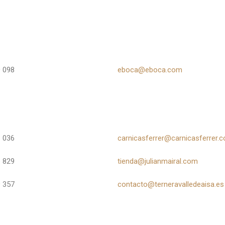
 098
eboca@eboca.com
 036
carnicasferrer@carnicasferrer.
 829
tienda@julianmairal.com
 357
contacto@terneravalledeaisa.es