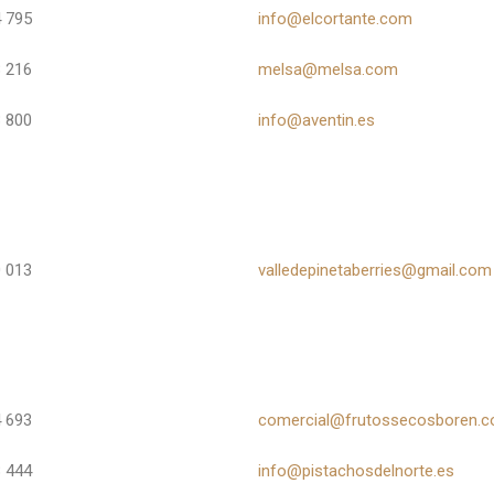
 795
info@elcortante.com
 216
melsa@melsa.com
 800
info@aventin.es
 013
valledepinetaberries@gmail.com
 693
comercial@frutossecosboren.
 444
info@pistachosdelnorte.es