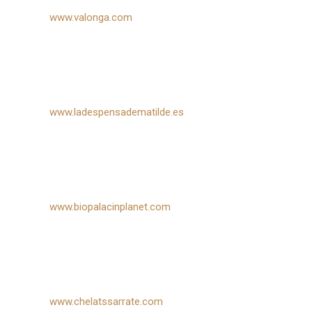
www.valonga.com
www.ladespensadematilde.es
www.biopalacinplanet.com
www.chelatssarrate.com