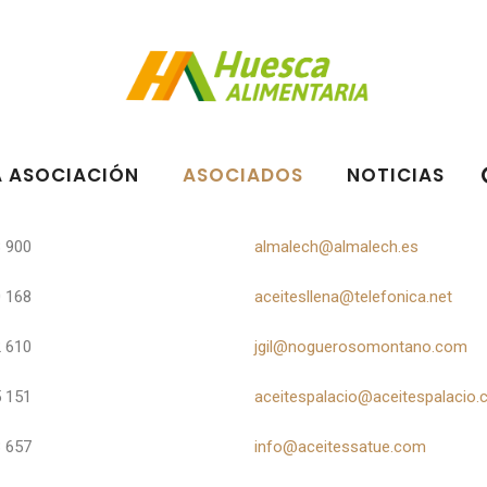
A ASOCIACIÓN
ASOCIADOS
NOTICIAS
 900
almalech@almalech.es
 168
aceitesllena@telefonica.net
 610
jgil@noguerosomontano.com
 151
aceitespalacio@aceitespalacio
 657
info@aceitessatue.com