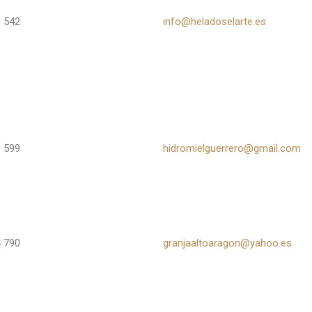
 542
info@heladoselarte.es
 599
hidromielguerrero@gmail.com
 790
granjaaltoaragon@yahoo.es