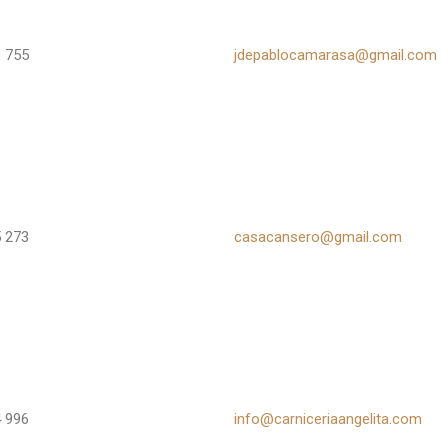
 755
jdepablocamarasa@gmail.com
 273
casacansero@gmail.com
 996
info@carniceriaangelita.com