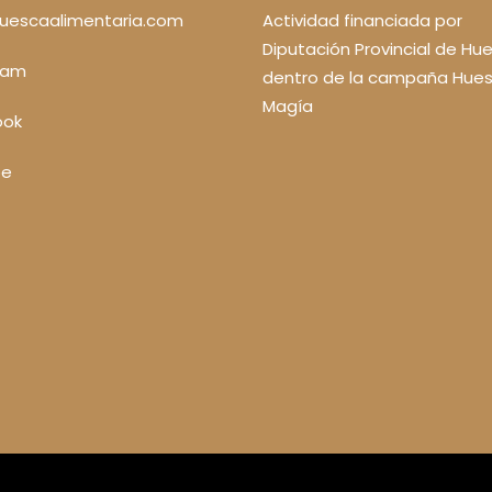
uescaalimentaria.com
Actividad financiada por
Diputación Provincial de Hu
ram
dentro de la campaña Hues
Magía
ook
be