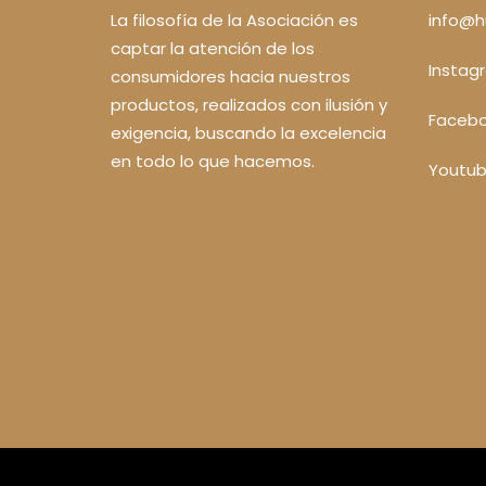
La filosofía de la Asociación es
info@h
captar la atención de los
Instag
consumidores hacia nuestros
productos, realizados con ilusión y
Faceb
exigencia, buscando la excelencia
en todo lo que hacemos.
Youtu